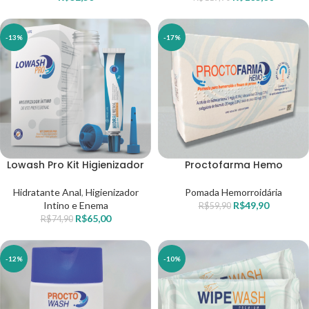
-13%
-17%
Lowash Pro Kit Higienizador
Proctofarma Hemo
Hidratante Anal
,
Higienizador
Pomada Hemorroidária
Intino e Enema
R$
49,90
R$
59,90
R$
65,00
R$
74,90
-12%
-10%