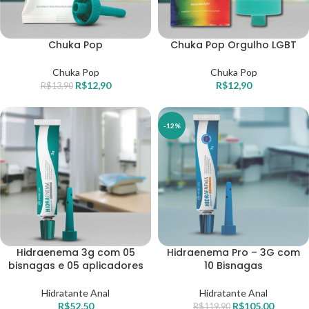
Chuka Pop
Chuka Pop Orgulho LGBT
Chuka Pop
Chuka Pop
R$
12,90
R$
12,90
R$
13,90
-12%
Hidraenema 3g com 05
Hidraenema Pro – 3G com
bisnagas e 05 aplicadores
10 Bisnagas
Hidratante Anal
Hidratante Anal
R$
52,50
R$
105,00
R$
119,90