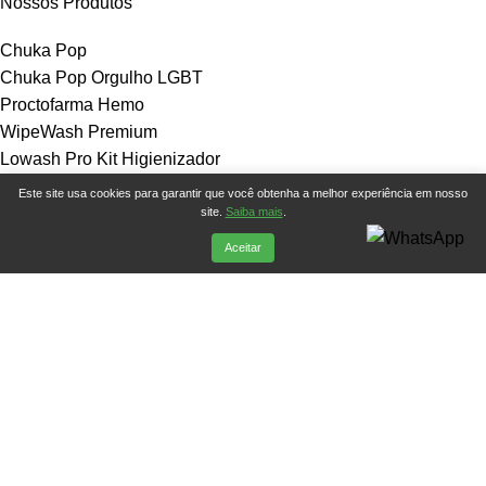
Nossos Produtos
Chuka Pop
Chuka Pop Orgulho LGBT
Proctofarma Hemo
WipeWash Premium
Lowash Pro Kit Higienizador
Proctowash
Este site usa cookies para garantir que você obtenha a melhor experiência em nosso
Hidraenema
site.
Saiba mais
.
Aceitar
Link Úteis
Políticas de Privacidade
Trocas
Termos e Condições
Fale Conosco
Make Life 2024
Feito por
Castor Web Soluções
.